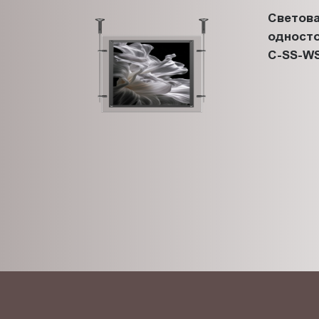
Светова
односто
C-SS-WS