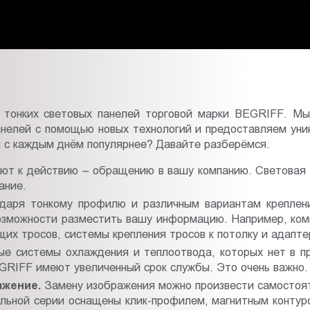
 тонких световых панелей торговой марки BEGRIFF. Мы
нелей с помощью новых технологий и предоставляем уник
 с каждым днём популярнее? Давайте разберёмся.
т к действию – обращению в вашу компанию. Световая п
ание.
даря тонкому профилю и различным вариантам креплен
 возможности разместить вашу информацию. Например, ко
их тросов, системы крепления тросов к потолку и адаптер
 системы охлаждения и теплоотвода, которых нет в пр
GRIFF имеют увеличенный срок службы. Это очень важно.
ажение.
Замену изображения можно произвести самостоят
льной серии оснащены клик-профилем, магнитным контур