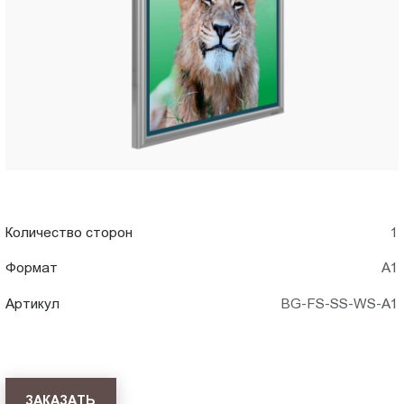
WS-
Пт.:
9.00-
A1)
18.00
Сб.,
в
Вс.:
выходной
Туле
Количество сторон
1
Формат
А1
Артикул
BG-FS-SS-WS-A1
ЗАКАЗАТЬ