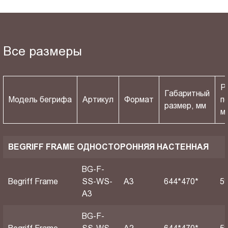
Все размеры
Р
Габаритный
Модель бегрифа
Артикул
Формат
п
размер, мм
м
BEGRIFF FRAME ОДНОСТОРОННЯЯ НАСТЕННАЯ
BG-F-
Begriff Frame
SS-WS-
A3
644*470*
5
A3
BG-F-