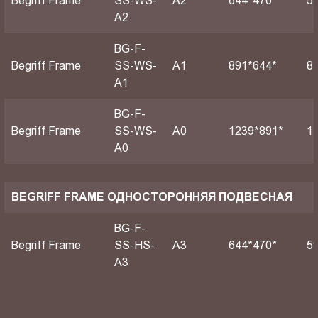
Begriff Frame
SS-WS-
A2
644*470*
5
A2
BG-F-
Begriff Frame
SS-WS-
А1
891*644*
8
A1
BG-F-
Begriff Frame
SS-WS-
А0
1239*891*
1
A0
BEGRIFF FRAME ОДНОСТОРОННЯЯ ПОДВЕСНАЯ
BG-F-
Begriff Frame
SS-HS-
A3
644*470*
5
A3