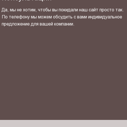
Да, мы не хотим, чтобы вы покидали наш сайт просто так.
По телефону мы можем обсудить с вами индивидуальное
предложение для вашей компании.
ОТПРАВИТЬ СВОЙ КОНТАКТ
Я ознакомлен(-на) и согласен(-на) с
политикой
конфиденциальности
и даю своё
согласие
на обработку
персональных данных.