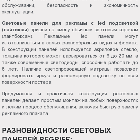
обслуживании, безопасность и экономичность
Пт.:
эксплуатации.
9.00-
18.00
Световые панели для рекламы с led подсветкой
Сб.,
(лайтиксы)
пришли на смену обычным световым коробам
Вс.:
(лайтбоксам). Рекламные led панели могут
изготавливаться в самых разнообразных видах и формах.
выходной
В конструкции панелей используется акриловое стекло,
толщина которого может варьироваться от 6 до 20 мм, а
также современные светодиоды, способные работать до
8 лет. Наличие светопроводящей матрицы позволяет
формировать яркую и равномерную подсветку по всей
поверхности постера.
Продуманная и практичная конструкция рекламных
панелей делает простым монтаж на любых поверхностях
и легким процесс обслуживания, включая быструю замену
рекламного плаката.
РАЗНОВИДНОСТИ СВЕТОВЫХ
ПАНЕЛЕЙ BEGRIFF: