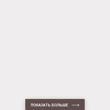
односторонняя настенная (BG-
C-SS-WS-A4)
Световая панель Crystal
односторонняя настенная (BG-
C-SS-WS-A3)
Световая панель Crystal
односторонняя настенная (BG-
C-SS-WS-A2)
Световая панель Frame
односторонняя подвесная (BG-
F-SS-HS-A3)
ПОКАЗАТЬ БОЛЬШЕ