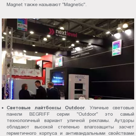
Magnet также называют "Magnetic".
Световые лайтбоксы Outdoor
. Уличные световые
панели BEGRIFF серии "Outdoor" это самый
технологичный вариант уличной рекламы. Аутдоры
обладают высокой степенью влагозащиты засчет
герметичного корпуса и антивандальными свойствами