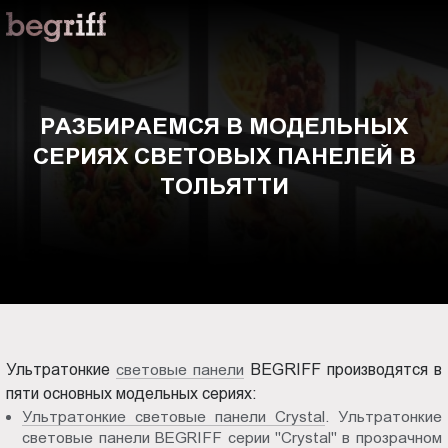
ООО
Разбираемся
"Компания
Бегрифф"
в
Россия
Свердловская
модельных
РАЗБИРАЕМСЯ В МОДЕЛЬНЫХ
обл.
СЕРИЯХ СВЕТОВЫХ ПАНЕЛЕЙ В
620016
сериях
г.
ТОЛЬЯТТИ
Екатеринбург
световых
ул.
Амундсена,
панелей
д.
107,
в
оф.
707
Тольятти
Ультратонкие
световые панели
BEGRIFF производятся в
sales@begriff.ru
пяти основных модельных сериях:
+73433454747
Ультратонкие световые панели Crystal
. Ультратонкие
RUB
световые панели BEGRIFF серии "Crystal" в прозрачном
Пн.-