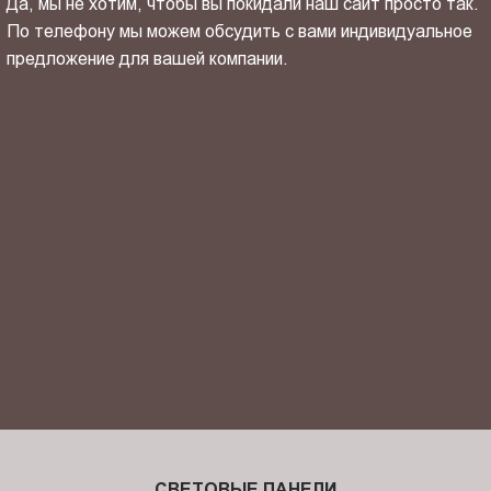
Да, мы не хотим, чтобы вы покидали наш сайт просто так.
По телефону мы можем обсудить с вами индивидуальное
предложение для вашей компании.
ОТПРАВИТЬ СВОЙ КОНТАКТ
Я ознакомлен(-на) и согласен(-на) с
политикой
конфиденциальности
и даю своё
согласие
на обработку
персональных данных.
СВЕТОВЫЕ ПАНЕЛИ