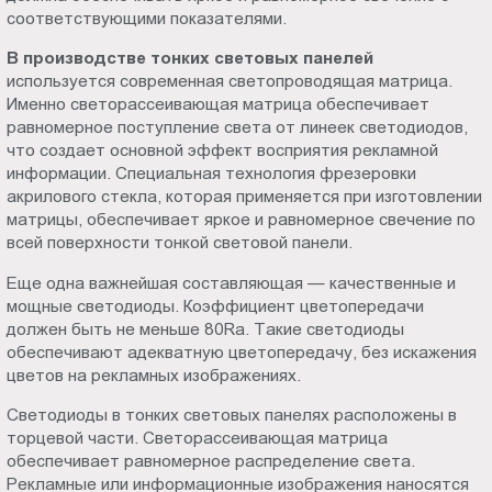
соответствующими показателями.
Пт.:
9.00-
В производстве тонких световых панелей
18.00
используется современная светопроводящая матрица.
Сб.,
Именно светорассеивающая матрица обеспечивает
Вс.:
равномерное поступление света от линеек светодиодов,
что создает основной эффект восприятия рекламной
выходной
информации. Специальная технология фрезеровки
акрилового стекла, которая применяется при изготовлении
матрицы, обеспечивает яркое и равномерное свечение по
всей поверхности тонкой световой панели.
Еще одна важнейшая составляющая — качественные и
мощные светодиоды. Коэффициент цветопередачи
должен быть не меньше 80Ra. Такие светодиоды
обеспечивают адекватную цветопередачу, без искажения
цветов на рекламных изображениях.
Светодиоды в тонких световых панелях расположены в
торцевой части. Светорассеивающая матрица
обеспечивает равномерное распределение света.
Рекламные или информационные изображения наносятся