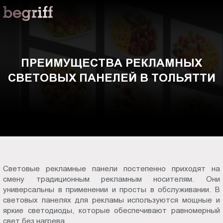
ООО
Преимущества
"Компания
Бегрифф"
рекламных
Россия
Свердловская
световых
ПРЕИМУЩЕСТВА РЕКЛАМНЫХ
обл.
СВЕТОВЫХ ПАНЕЛЕЙ В ТОЛЬЯТТИ
620016
панелей
г.
Екатеринбург
в
ул.
Амундсена,
Тольятти
д.
107,
оф.
Световые рекламные панели постепенно приходят на
707
смену традиционным рекламным носителям. Они
sales@begriff.ru
универсальны в применении и просты в обслуживании. В
+73433454747
световых панелях для рекламы используются мощные и
RUB
яркие светодиоды, которые обеспечивают равномерный
Пн.-
свет без нагрева.