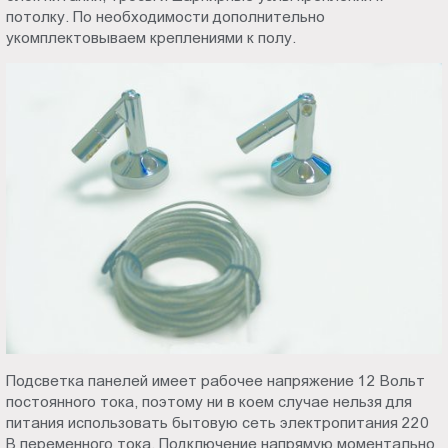
потолку. По необходимости дополнительно
Пт.:
укомплектовываем креплениями к полу.
9.00-
18.00
Сб.,
Вс.:
выходной
Подсветка панелей имеет рабочее напряжение 12 Вольт
постоянного тока, поэтому ни в коем случае нельзя для
питания использовать бытовую сеть электропитания 220
В переменного тока. Подключение напрямую моментально