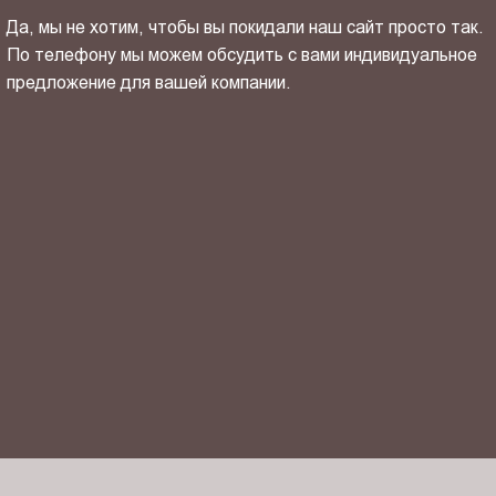
Да, мы не хотим, чтобы вы покидали наш сайт просто так.
По телефону мы можем обсудить с вами индивидуальное
предложение для вашей компании.
ОТПРАВИТЬ СВОЙ КОНТАКТ
Я ознакомлен(-на) и согласен(-на) с
политикой
конфиденциальности
и даю своё
согласие
на обработку
персональных данных.