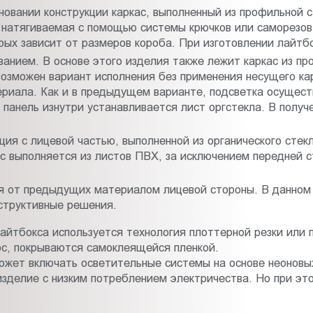
сновании конструкции каркас, выполненный из профильной 
, натягиваемая с помощью системы крючков или саморезо
рых зависит от размеров короба. При изготовлении лайтб
анием. В основе этого изделия также лежит каркас из п
возможен вариант исполнения без применения несущего ка
териала. Как и в предыдущем варианте, подсветка осущес
панель изнутри устанавливается лист оргстекла. В получ
ция с лицевой частью, выполненной из органического стекл
с выполняется из листов ПВХ, за исключением передней ст
 от предыдущих материалом лицевой стороны. В данном 
структивные решения.
айтбокса используется технология плоттерной резки или 
ос, покрываются самоклеящейся пленкой.
ожет включать осветительные системы на основе неоновы
изделие с низким потреблением электричества. Но при эт