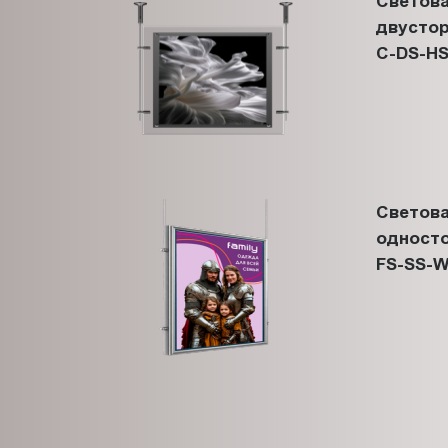
Светова
двустор
C-DS-HS
Светова
односто
FS-SS-W