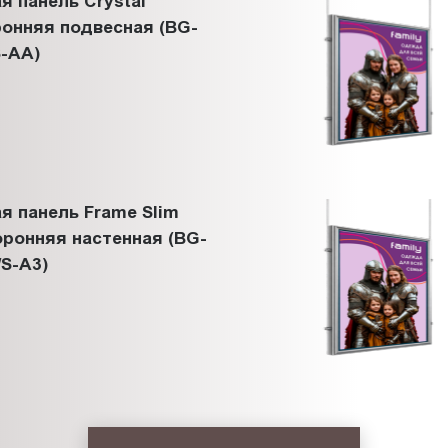
я панель Crystal
онняя подвесная (BG-
-АА)
я панель Frame Slim
ронняя настенная (BG-
S-A3)