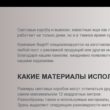
Пт.:
9.00-
18.00
Сб.,
Вс.:
Световые короба
и вывески, известные еще как 
выходной
работает не только днем, но и в темное время с
Компания Begriff специализируется на изготовл
любой пост с рекламной продукций или другая 
Благодаря нашим панелям, ежедневно появляются
нашими изделиями.
КАКИЕ МАТЕРИАЛЫ ИСПО
Размеры световых коробов могут отличаться дру
самом максимальном 12 квадратных метров.
Разнообразны также и используемые материалы, 
Здесь выделяют следующие разновидности мат