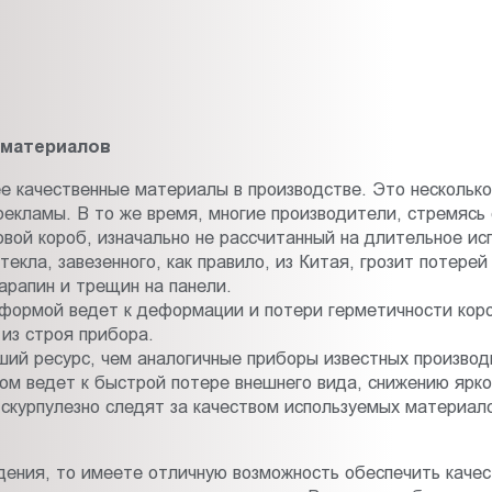
 материалов
 качественные материалы в производстве. Это несколько
рекламы. В то же время, многие производители, стремясь
вой короб, изначально не рассчитанный на длительное ис
екла, завезенного, как правило, из Китая, грозит потере
арапин и трещин на панели.
формой ведет к деформации и потери герметичности короб
из строя прибора.
ий ресурс, чем аналогичные приборы известных производ
м ведет к быстрой потере внешнего вида, снижению яркос
скурпулезно следят за качеством используемых материал
едения, то имеете отличную возможность обеспечить каче