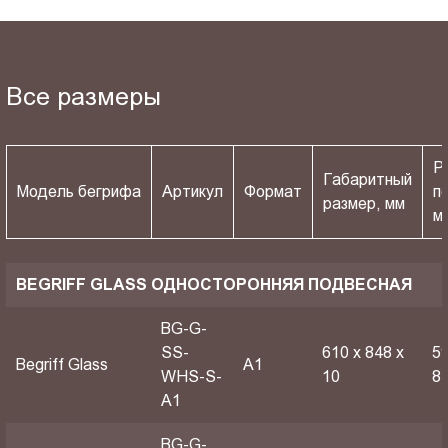
Все размеры
Р
Габаритный
Модель бегрифа
Артикул
Формат
п
размер, мм
м
BEGRIFF GLASS ОДНОСТОРОННЯЯ ПОДВЕСНАЯ
BG-G-
SS-
610 х 848 х
59
Begriff Glass
A1
WHS-S-
10
8
A1
BG-G-