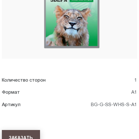
A1)
Пт.:
9.00-
в
18.00
Сб.,
Тольятти
Вс.:
выходной
Количество сторон
1
Формат
А1
Артикул
BG-G-SS-WHS-S-A1
ЗАКАЗАТЬ