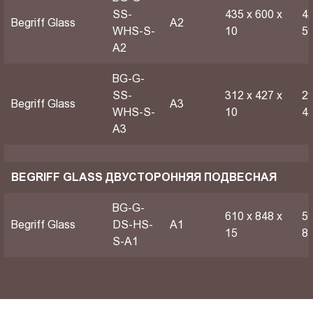
SS-
435 х 600 х
42
Begriff Glass
A2
WHS-S-
10
5
A2
BG-G-
SS-
312 х 427 х
29
Begriff Glass
A3
WHS-S-
10
4
A3
BEGRIFF GLASS ДВУСТОРОННЯЯ ПОДВЕСНАЯ
BG-G-
610 х 848 х
59
Begriff Glass
DS-HS-
A1
15
8
S-A1