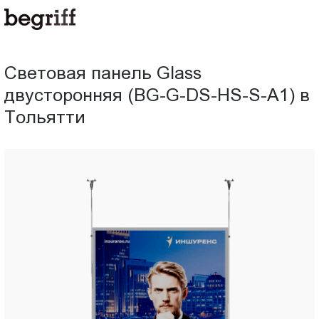
ООО
Световая
"Компания
Бегрифф"
панель
Россия
Световая панель Glass
Свердловская
Glass
двусторонняя (BG-G-DS-HS-S-A1) в
обл.
620016
Тольятти
двусторонняя
г.
Екатеринбург
(BG-
ул.
Амундсена,
G-
д.
107,
DS-
оф.
707
HS-
sales@begriff.ru
+73433454747
S-
RUB
Пн.-