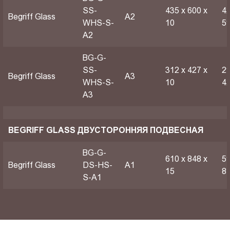
SS-
435 х 600 х
42
Begriff Glass
A2
WHS-S-
10
5
A2
BG-G-
SS-
312 х 427 х
29
Begriff Glass
A3
WHS-S-
10
4
A3
BEGRIFF GLASS ДВУСТОРОННЯЯ ПОДВЕСНАЯ
BG-G-
610 х 848 х
59
Begriff Glass
DS-HS-
A1
15
8
S-A1