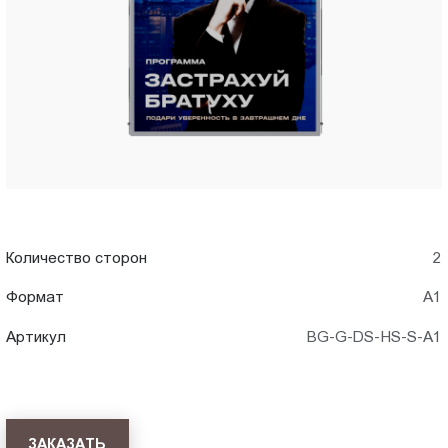
A1)
Пт.:
9.00-
в
18.00
Сб.,
Тольятти
Вс.:
выходной
Количество сторон
2
Формат
А1
Артикул
BG-G-DS-HS-S-A1
ЗАКАЗАТЬ