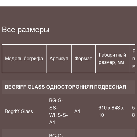
Все размеры
Р
Габаритный
Модель бегрифа
Артикул
Формат
п
размер, мм
м
BEGRIFF GLASS ОДНОСТОРОННЯЯ ПОДВЕСНАЯ
BG-G-
SS-
610 х 848 х
59
Begriff Glass
A1
WHS-S-
10
8
A1
BG-G-