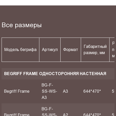
Все размеры
Р
Габаритный
Модель бегрифа
Артикул
Формат
п
размер, мм
м
BEGRIFF FRAME ОДНОСТОРОННЯЯ НАСТЕННАЯ
BG-F-
Begriff Frame
SS-WS-
A3
644*470*
5
A3
BG-F-
Begriff Frame
SS-WS-
A2
644*470*
5