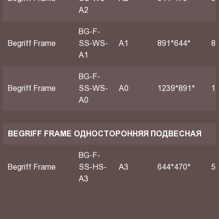
A2
BG-F-
Begriff Frame
SS-WS-
А1
891*644*
8
A1
BG-F-
Begriff Frame
SS-WS-
А0
1239*891*
1
A0
BEGRIFF FRAME ОДНОСТОРОННЯЯ ПОДВЕСНАЯ
BG-F-
Begriff Frame
SS-HS-
A3
644*470*
5
A3