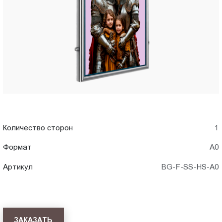
A0)
Пт.:
9.00-
в
18.00
Сб.,
Тольятти
Вс.:
выходной
Количество сторон
1
Формат
А0
Артикул
BG-F-SS-HS-A0
ЗАКАЗАТЬ