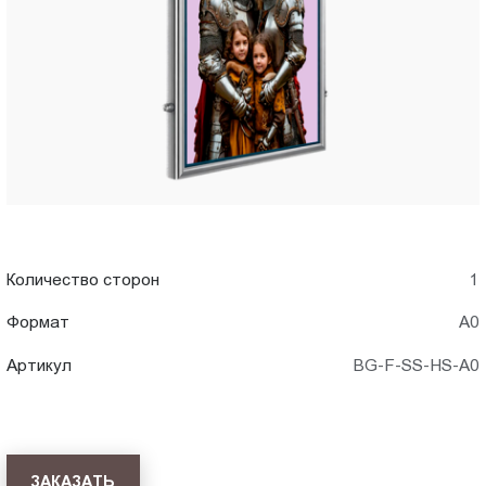
A0)
Пт.:
9.00-
в
18.00
Сб.,
Ставрополе
Вс.:
выходной
Количество сторон
1
Формат
А0
Артикул
BG-F-SS-HS-A0
ЗАКАЗАТЬ