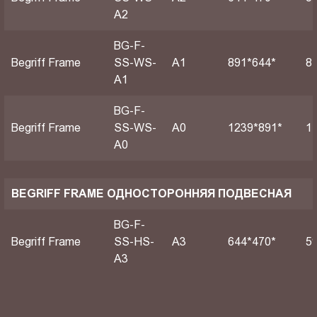
A2
BG-F-
Begriff Frame
SS-WS-
А1
891*644*
8
A1
BG-F-
Begriff Frame
SS-WS-
А0
1239*891*
1
A0
BEGRIFF FRAME ОДНОСТОРОННЯЯ ПОДВЕСНАЯ
BG-F-
Begriff Frame
SS-HS-
A3
644*470*
5
A3