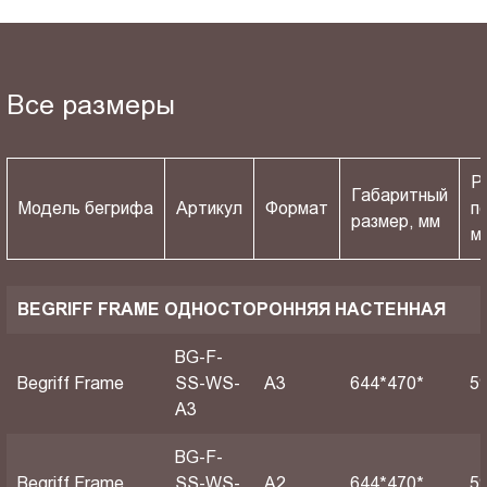
Все размеры
Р
Габаритный
Модель бегрифа
Артикул
Формат
п
размер, мм
м
BEGRIFF FRAME ОДНОСТОРОННЯЯ НАСТЕННАЯ
BG-F-
Begriff Frame
SS-WS-
A3
644*470*
5
A3
BG-F-
Begriff Frame
SS-WS-
A2
644*470*
5