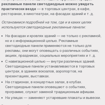
рекламные панели светодиодные можно увидеть
Пт.:
практически везде
— в торговых центрах, в кафе,
9.00-
ресторанах, в кинотеатрах, на фасадах зданий и т. д.
18.00
Сб.,
Остановимся подробней на том, где и в каких целях
Вс.:
используются светодиодные рекламные панели:
выходной
На фасадах и кровлях зданий — не только с рекламной,
но и с информационной целью. Рекламные
светодиодные панели применяются не только для
рекламы, они могут оповещать о различных событиях,
акциях, праздниках, социальных мероприятиях и т. д.
С навигационной целью — внутри различных зданий.
Светодиодные панели устанавливаются в торговых
центрах, в зданиях вокзалов, аэропортов, на
презентациях, выставках.
На стадионах, в концертных залах, в клубах.
Светодиодные панели оповещают о событиях,
программе, служат заменой традиционным афишам.
На улицах — заменяют устаревшие плакаты и вывески.