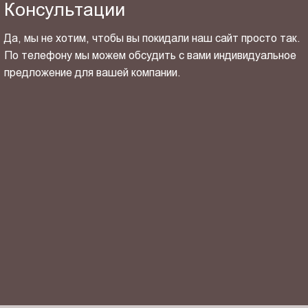
Консультации
Да, мы не хотим, чтобы вы покидали наш сайт просто так.
По телефону мы можем обсудить с вами индивидуальное
предложение для вашей компании.
ОТПРАВИТЬ СВОЙ КОНТАКТ
Я ознакомлен(-на) и согласен(-на) с
политикой
конфиденциальности
и даю своё
согласие
на обработку
персональных данных.