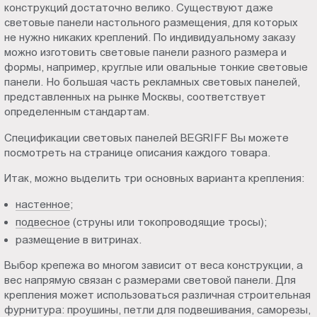
конструкций достаточно велико. Существуют даже
Пт.:
световые панели настольного размещения, для которых
9.00-
не нужно никаких креплений. По индивидуальному заказу
18.00
можно изготовить световые панели разного размера и
Сб.,
формы, например, круглые или овальные тонкие световые
Вс.:
панели. Но большая часть рекламных световых панелей,
представленных на рынке Москвы, соответствует
выходной
определенным стандартам.
Спецификации световых панелей BEGRIFF Вы можете
посмотреть на странице описания каждого товара.
Итак, можно выделить три основных варианта крепления:
настенное
;
подвесное
(струны или токопроводящие тросы);
размещение в витринах.
Выбор крепежа во многом зависит от веса конструкции, а
вес напрямую связан с размерами световой панели. Для
крепления может использоваться различная строительная
фурнитура: проушины, петли для подвешивания, саморезы,