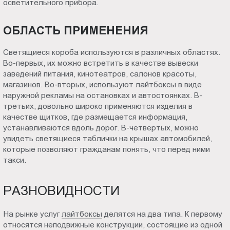
осветительного прибора.
Пт.:
9.00-
ОБЛАСТЬ ПРИМЕНЕНИЯ
18.00
Сб.,
Светящиеся короба используются в различных областях.
Вс.:
Во-первых, их можно встретить в качестве вывески
выходной
заведений питания, кинотеатров, салонов красоты,
магазинов. Во-вторых, используют лайтбоксы в виде
наружной рекламы на остановках и автостоянках. В-
третьих, довольно широко применяются изделия в
качестве щитков, где размещается информация,
устанавливаются вдоль дорог. В-четвертых, можно
увидеть светящиеся таблички на крышах автомобилей,
которые позволяют гражданам понять, что перед ними
такси.
РАЗНОВИДНОСТИ
На рынке услуг
лайтбоксы
делятся на два типа. К первому
относятся неподвижные конструкции, состоящие из одной