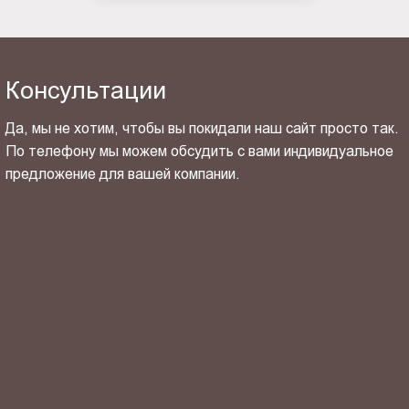
Консультации
Да, мы не хотим, чтобы вы покидали наш сайт просто так.
По телефону мы можем обсудить с вами индивидуальное
предложение для вашей компании.
ОТПРАВИТЬ СВОЙ КОНТАКТ
Я ознакомлен(-на) и согласен(-на) с
политикой
конфиденциальности
и даю своё
согласие
на обработку
персональных данных.