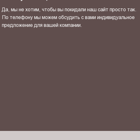
Да, мы не хотим, чтобы вы покидали наш сайт просто так.
По телефону мы можем обсудить с вами индивидуальное
предложение для вашей компании.
ОТПРАВИТЬ СВОЙ КОНТАКТ
Я ознакомлен(-на) и согласен(-на) с
политикой
конфиденциальности
и даю своё
согласие
на обработку
персональных данных.