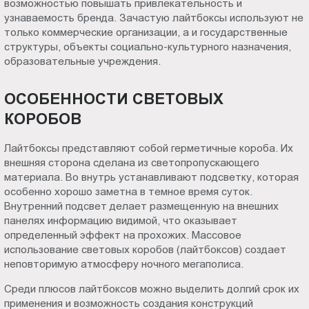
возможностью повышать привлекательность и
Пт.:
узнаваемость бренда. Зачастую лайтбоксы используют не
9.00-
только коммерческие организации, а и государственные
18.00
структуры, объекты социально-культурного назначения,
образовательные учреждения.
Сб.,
Вс.:
выходной
ОСОБЕННОСТИ СВЕТОВЫХ
КОРОБОВ
Лайтбоксы представляют собой герметичные короба. Их
внешняя сторона сделана из светопропускающего
материала. Во внутрь устанавливают подсветку, которая
особенно хорошо заметна в темное время суток.
Внутренний подсвет делает размещенную на внешних
панелях информацию видимой, что оказывает
определенный эффект на прохожих. Массовое
использование световых коробов (лайтбоксов) создает
неповторимую атмосферу ночного мегаполиса.
Среди плюсов лайтбоксов можно выделить долгий срок их
применения и возможность создания конструкций