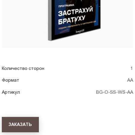
Пт.:
9.00-
18.00
Сб.,
Вс.:
выходной
Количество сторон
1
Формат
АА
Артикул
BG-O-SS-WS-AA
ЗАКАЗАТЬ