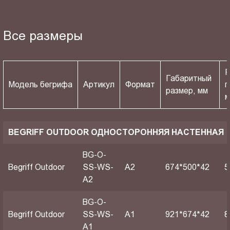
Все размеры
Р
Габаритный
Модель бегрифа
Артикул
Формат
п
размер, мм
BEGRIFF OUTDOOR ОДНОСТОРОННЯЯ НАСТЕННАЯ
BG-O-
Begriff Outdoor
SS-WS-
A2
674*500*42
5
A2
BG-O-
Begriff Outdoor
SS-WS-
A1
921*674*42
8
A1