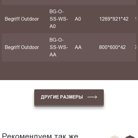
BG-O-
Begriff Outdoor
SS-WS-
А0
1269*921*42
1
A0
BG-O-
Begriff Outdoor
SS-WS-
АА
800*600*42
7
AA
ДРУГИЕ РАЗМЕРЫ
Рекомендуем так же