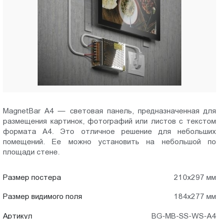
в
Пт.:
9.00-
Петрозаводске
18.00
Сб.,
Вс.:
выходной
MagnetBar A4 — световая панель, предназначенная для
размещения картинок, фотографий или листов с текстом
формата А4. Это отличное решение для небольших
помещений. Ее можно установить на небольшой по
площади стене.
Размер постера
210х297 мм
Размер видимого поля
184х277 мм
Артикул
BG-MB-SS-WS-A4