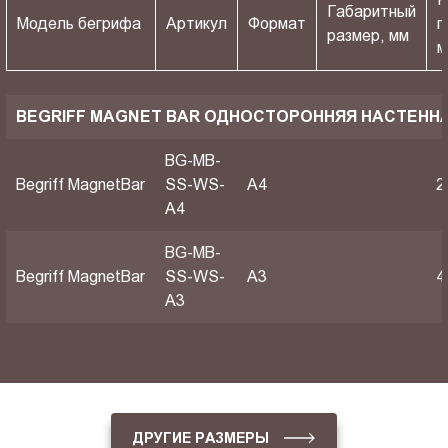
Габаритный
Модель бегрифа
Артикул
Формат
п
размер, мм
м
BEGRIFF MAGNET BAR ОДНОСТОРОННЯЯ НАСТЕНН
BG-MB-
Begriff MagnetBar
SS-WS-
A4
2
A4
BG-MB-
Begriff MagnetBar
SS-WS-
A3
4
A3
ДРУГИЕ РАЗМЕРЫ