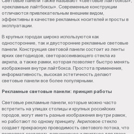
Световые панели также называют «световые лайтбоксы»,
Пт.:
«рекламные лайтбоксы». Современные конструкции
9.00-
отличаются привлекательным внешним видом,
эффективны в качестве рекламных носителей и просты в
18.00
эксплуатации.
Сб.,
Вс.:
В крупных городах широко используются как
выходной
односторонние, так и двусторонние рекламные световые
панели. Конструкция световой панели состоит из ленты
ярких светодиодов, светорассеивающего стекла из
акрила, а также рамки, которая позволяет быстро менять
изображения внутри лайтбокса. Простота применения,
информативность, высокая эстетичность делают
световые панели все более популярными.
Рекламные световые панели: принцип работы
Световые рекламные панели, которые можно часто
встретить на улицах столицы и крупных российских
городов, могут иметь разные изображения внутри рамок,
но работают по одному принципу. Акриловое стекло
создает прекрасную проводимость светового потока, что
позволяет создавать равномерное и приятное для глаза