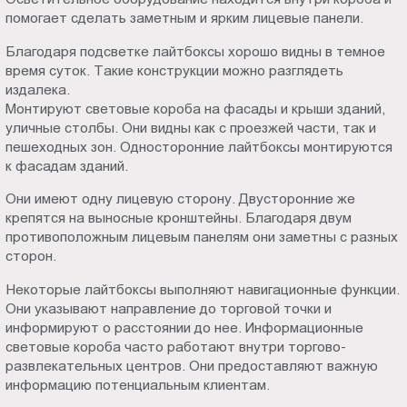
Пт.:
помогает сделать заметным и ярким лицевые панели.
9.00-
Благодаря подсветке лайтбоксы хорошо видны в темное
18.00
время суток. Такие конструкции можно разглядеть
Сб.,
издалека.
Вс.:
Монтируют световые короба на фасады и крыши зданий,
выходной
уличные столбы. Они видны как с проезжей части, так и
пешеходных зон. Односторонние лайтбоксы монтируются
к фасадам зданий.
Они имеют одну лицевую сторону. Двусторонние же
крепятся на выносные кронштейны. Благодаря двум
противоположным лицевым панелям они заметны с разных
сторон.
Некоторые лайтбоксы выполняют навигационные функции.
Они указывают направление до торговой точки и
информируют о расстоянии до нее. Информационные
световые короба часто работают внутри торгово-
развлекательных центров. Они предоставляют важную
информацию потенциальным клиентам.