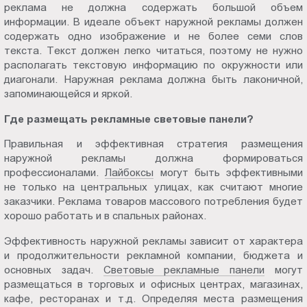
реклама не должна содержать большой объем
Пт.:
информации. В идеале объект наружной рекламы должен
9.00-
содержать одно изображение и не более семи слов
18.00
текста. Текст должен легко читаться, поэтому не нужно
Сб.,
располагать текстовую информацию по окружности или
Вс.:
диагонали. Наружная реклама должна быть лаконичной,
запоминающейся и яркой.
выходной
Где размещать рекламные световые панели?
Правильная и эффективная стратегия размещения
наружной рекламы должна формироваться
профессионалами.
Лайбоксы
могут быть эффективными
не только на центральных улицах, как считают многие
заказчики. Реклама товаров массового потребления будет
хорошо работать и в спальных районах.
Эффективность наружной рекламы зависит от характера
и продолжительности рекламной компании, бюджета и
основных задач.
Световые рекламные панели
могут
размещаться в торговых и офисных центрах, магазинах,
кафе, ресторанах и т.д. Определяя места размещения