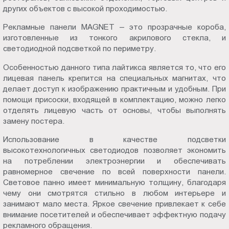
других объектов с высокой проходимостью.
Пт.:
9.00-
Рекламные панели MAGNET – это прозрачные короба,
18.00
изготовленные из тонкого акрилового стекла, и
Сб.,
светодиодной подсветкой по периметру.
Вс.:
Особенностью данного типа лайтикса является то, что его
выходной
лицевая панель крепится на специальных магнитах, что
делает доступ к изображению практичным и удобным. При
помощи присоски, входящей в комплектацию, можно легко
отделять лицевую часть от основы, чтобы выполнять
замену постера.
Использование в качестве подсветки
высокотехнологичных светодиодов позволяет экономить
на потреблении электроэнергии и обеспечивать
равномерное свечение по всей поверхности панели.
Световое панно имеет минимальную толщину, благодаря
чему они смотрятся стильно в любом интерьере и
занимают мало места. Яркое свечение привлекает к себе
внимание посетителей и обеспечивает эффектную подачу
рекламного обращения.