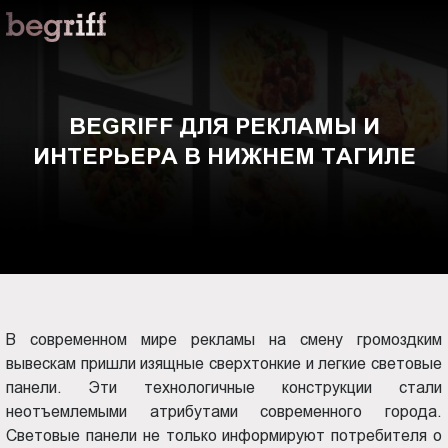
ООО
BEGRIFF
"Компания
Бегрифф"
для
Россия
Свердловская
рекламы
BEGRIFF ДЛЯ РЕКЛАМЫ И
обл.
ИНТЕРЬЕРА В НИЖНЕМ ТАГИЛЕ
620016
и
г.
Екатеринбург
интерьера
ул.
Амундсена,
в
д.
107,
Нижнем
оф.
В современном мире рекламы на смену громоздким
707
Тагиле
вывескам пришли изящные сверхтонкие и легкие световые
sales@begriff.ru
панели. Эти технологичные конструкции стали
+73433454747
неотъемлемыми атрибутами современного города.
RUB
Световые панели не только информируют потребителя о
Пн.-