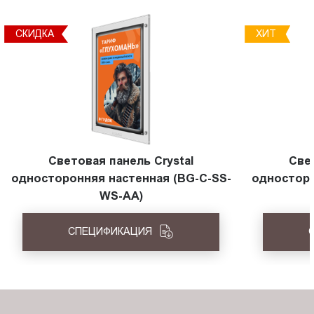
СКИДКА
ХИТ
Световая панель Crystal
Све
односторонняя настенная (BG-C-SS-
односторо
WS-AA)
СПЕЦИФИКАЦИЯ