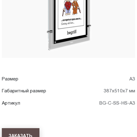
A3)
Пт.:
9.00-
в
18.00
Сб.,
Нижнем
Вс.:
выходной
Тагиле
Размер
А3
Габаритный размер
387x510x7 мм
Артикул
BG-C-SS-HS-A3
ЗАКАЗАТЬ