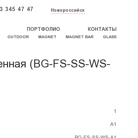
3 345 47 47
Новороссийск
ПОРТФОЛИО
КОНТАКТЫ
OUTDOOR
MAGNET
MAGNET BAR
GLASS
тенная (BG-FS-SS-WS-
1
А1
BG-FS-SS-WS-A1