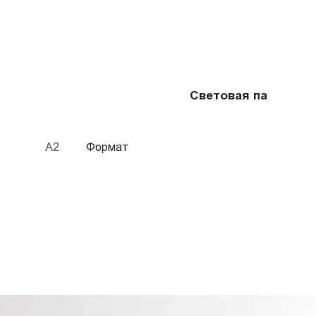
Световая панель Fr
A2
Формат