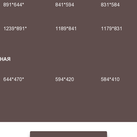
891*644*
841*594
831*584
1239*891*
1189*841
1179*831
СНАЯ
644*470*
594*420
584*410