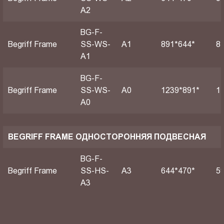
A2
BG-F-
Begriff Frame
SS-WS-
А1
891*644*
8
A1
BG-F-
Begriff Frame
SS-WS-
А0
1239*891*
1
A0
BEGRIFF FRAME ОДНОСТОРОННЯЯ ПОДВЕСНАЯ
BG-F-
Begriff Frame
SS-HS-
A3
644*470*
5
A3