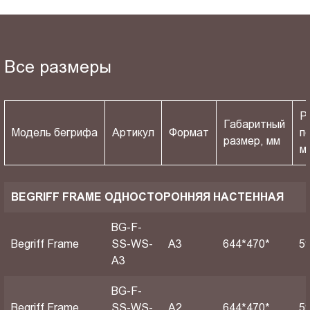
Все размеры
Р
Габаритный
Модель бегрифа
Артикул
Формат
п
размер, мм
м
BEGRIFF FRAME ОДНОСТОРОННЯЯ НАСТЕННАЯ
BG-F-
Begriff Frame
SS-WS-
A3
644*470*
5
A3
BG-F-
Begriff Frame
SS-WS-
A2
644*470*
5