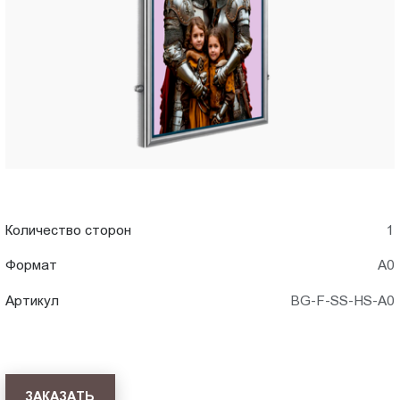
A0)
Пт.:
9.00-
в
18.00
Сб.,
Новороссийске
Вс.:
выходной
Количество сторон
1
Формат
А0
Артикул
BG-F-SS-HS-A0
ЗАКАЗАТЬ