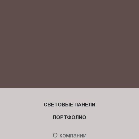
Я ознакомлен(-на) и согласен(-на) с
политикой
конфиденциальности
и даю своё
согласие
на обработку
персональных данных.
СВЕТОВЫЕ ПАНЕЛИ
ПОРТФОЛИО
О компании