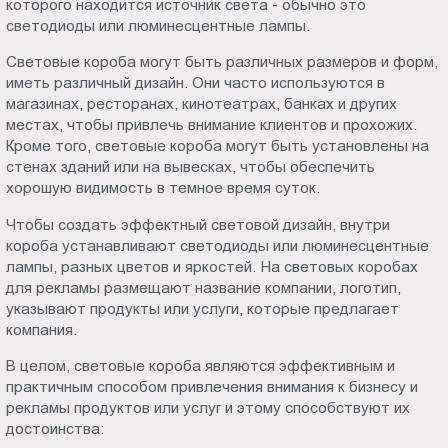
которого находится источник света - обычно это
Пт.:
светодиоды или люминесцентные лампы.
9.00-
Световые короба могут быть различных размеров и форм,
18.00
иметь различный дизайн. Они часто используются в
Сб.,
магазинах, ресторанах, кинотеатрах, банках и других
Вс.:
местах, чтобы привлечь внимание клиентов и прохожих.
выходной
Кроме того, световые короба могут быть установлены на
стенах зданий или на вывесках, чтобы обеспечить
хорошую видимость в темное время суток.
Чтобы создать эффектный световой дизайн, внутри
короба устанавливают светодиоды или люминесцентные
лампы, разных цветов и яркостей. На световых коробах
для рекламы размещают название компании, логотип,
указывают продукты или услуги, которые предлагает
компания.
В целом, световые короба являются эффективным и
практичным способом привлечения внимания к бизнесу и
рекламы продуктов или услуг и этому способствуют их
достоинства: