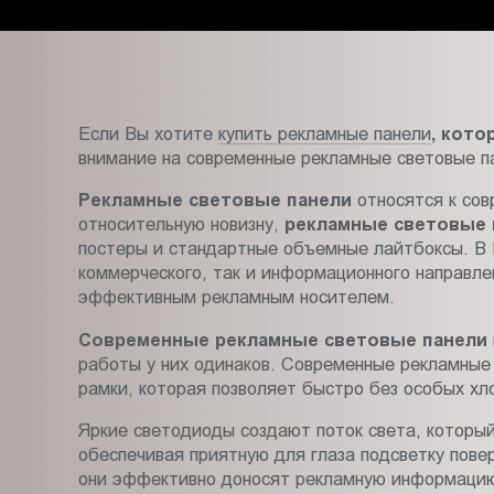
Пт.:
9.00-
18.00
Сб.,
Вс.:
Если Вы хотите
купить рекламные панели
, кот
выходной
внимание на современные рекламные световые п
Рекламные световые панели
относятся к со
относительную новизну,
рекламные световые 
постеры и стандартные объемные лайтбоксы. В 
коммерческого, так и информационного направл
эффективным рекламным носителем.
Современные рекламные световые панели
работы у них одинаков. Современные рекламные
рамки, которая позволяет быстро без особых хл
Яркие светодиоды создают поток света, который
обеспечивая приятную для глаза подсветку пове
они эффективно доносят рекламную информацию