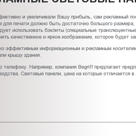
ективно и увеличивали Вашу прибыль, сам рекламный по
е для печати должно быть достаточно большого размера,
едует использовать бэклиты (специальные транслюцентны
чить качественное и яркое изображение, которое будет за
ько эффективным информационным и рекламным носителем
или крышу здания.
 по телефону. Например, компания Begriff предлагает пре
одства. Световые панели, цена на которые отличается в 