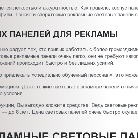
тся легкостью и аккуратностью. Как правило, корпус пан
или. Тонкие и сверхтонкие рекламные световые панели в
Х ПАНЕЛЕЙ ДЛЯ РЕКЛАМЫ
нно радует тех, кто привык работать с более громоздким
вые рекламные панели очень легко, они не требуют какого
ажений происходит быстро и без лишних усилий.
 привлекать «специально обученный персонал», это может
рмациям. Даже тонкие световые рекламные панели отлич
е условия.
укции, Вы выгодно вложите средства. Ведь световые рекл
— до 8 лет. Цена световых панелей очень быстро окупае
КЛАМНЫЕ СВЕТОВЫЕ ПА