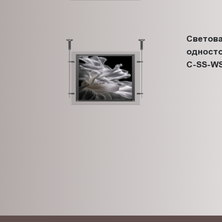
Светова
односто
C-SS-WS