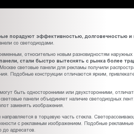
орые порадуют эффективностью, долговечностью и
анели со светодиодами.
временным, относительно новым разновидностям наружных
панели, стали быстро вытеснять с рынка более тр
Москве световые панели для рекламы получили распростра
ения. Подобные конструкции отличаются ярким, привлекат
могут быть односторонними или двухсторонними, отличать
 световые панели объединяет наличие светодиодных лент,
опот заменять изображения.
 направляется в торцевую часть стекла. Светорассеиваю
рхности с рекламным изображением. Подобные рекламные 
 до адресатов.