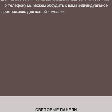
По телефону мы можем обсудить с вами индивидуальное
предложение для вашей компании.
ОТПРАВИТЬ СВОЙ КОНТАКТ
Я ознакомлен(-на) и согласен(-на) с
политикой
конфиденциальности
и даю своё
согласие
на обработку
персональных данных.
СВЕТОВЫЕ ПАНЕЛИ