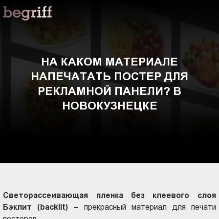
ООО
На
"Компания
Бегрифф"
каком
Россия
Свердловская
материале
НА КАКОМ МАТЕРИАЛЕ
обл.
НАПЕЧАТАТЬ ПОСТЕР ДЛЯ
620016
напечатать
г.
РЕКЛАМНОЙ ПАНЕЛИ? В
Екатеринбург
постер
НОВОКУЗНЕЦКЕ
ул.
Амундсена,
для
д.
107,
рекламной
оф.
707
панели?
sales@begriff.ru
+73433454747
Светорассеивающая пленка без клеевого слоя
в
RUB
Бэклит (backlit)
– прекрасный материал для печати
Пн.-
постеров.