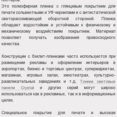
Новокузнецке
Пт.:
Это полиэфирная пленка с глянцевым покрытием для
9.00-
печати сольвентными и УФ чернилами и с антистатической
18.00
светорассеивающей оборотной стороной. Пленка
Сб.,
обладает водостойким и устойчивым к физическому и
Вс.:
механическому воздействиям покрытием. Материал
выходной
позволяет получать изображения превосходного
качества.
Конструкции с бэклит-пленками часто используются при
размещении рекламы и оформлении интерьеров в
аэропортах, бизнес и торговых центрах, супермаркетах,
магазинах, игровых залах, кинотеатрах, культурно-
развлекательных заведениях и т.д.
Тонкие световые
панели Crystal
и других серий могут широко
использоваться как в рекламных, так и в информационных
целях.
Специальное покрытие для печати и высокая