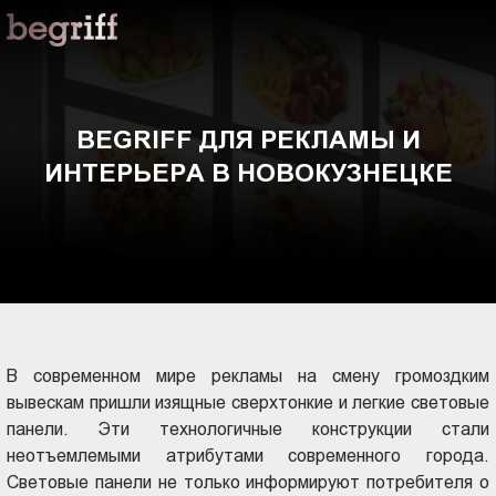
ООО
BEGRIFF
"Компания
Бегрифф"
для
Россия
Свердловская
рекламы
BEGRIFF ДЛЯ РЕКЛАМЫ И
обл.
ИНТЕРЬЕРА В НОВОКУЗНЕЦКЕ
620016
и
г.
Екатеринбург
интерьера
ул.
Амундсена,
в
д.
107,
Новокузнецке
оф.
В современном мире рекламы на смену громоздким
707
вывескам пришли изящные сверхтонкие и легкие световые
sales@begriff.ru
панели. Эти технологичные конструкции стали
+73433454747
неотъемлемыми атрибутами современного города.
RUB
Световые панели не только информируют потребителя о
Пн.-