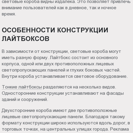
световые короба видны издалека. Это позволяет привлечь
Пт.:
внимание пользователей как в дневное, так и ночное
9.00-
время.
18.00
Сб.,
ОСОБЕННОСТИ КОНСТРУКЦИИ
Вс.:
ЛАЙТБОКСОВ
выходной
В зависимости от конструкции, световые короба могут
иметь разную форму. Лайтбокс состоит из основного
корпуса, одной или двух противоположных лицевых
светопропускающих панелей и глухих боковых частей.
Внутри короба устанавливается световое оборудование.
Тонкие лайтбоксы
разделяются на несколько видов.
Односторонние конструкции устанавливают на фасады
зданий и сооружений.
Двухсторонние короба имеют две противоположные
лицевые светопропускающие панели. Благодаря такому
формату конструкции широко используются вдоль дорог, в
торговых точках, на центральных улицах города. Реклама