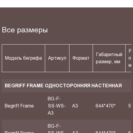
Все размеры
Р
Габаритный
Модель бегрифа
Артикул
Формат
п
размер, мм
м
BEGRIFF FRAME ОДНОСТОРОННЯЯ НАСТЕННАЯ
BG-F-
Begriff Frame
SS-WS-
A3
644*470*
5
A3
BG-F-