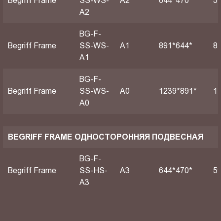
Begriff Frame
SS-WS-
A2
644*470*
5
A2
BG-F-
Begriff Frame
SS-WS-
А1
891*644*
8
A1
BG-F-
Begriff Frame
SS-WS-
А0
1239*891*
1
A0
BEGRIFF FRAME ОДНОСТОРОННЯЯ ПОДВЕСНАЯ
BG-F-
Begriff Frame
SS-HS-
A3
644*470*
5
A3