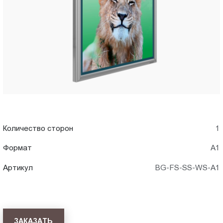
WS-
Пт.:
9.00-
A1)
18.00
Сб.,
в
Вс.:
выходной
Новокузнецке
Количество сторон
1
Формат
А1
Артикул
BG-FS-SS-WS-A1
ЗАКАЗАТЬ