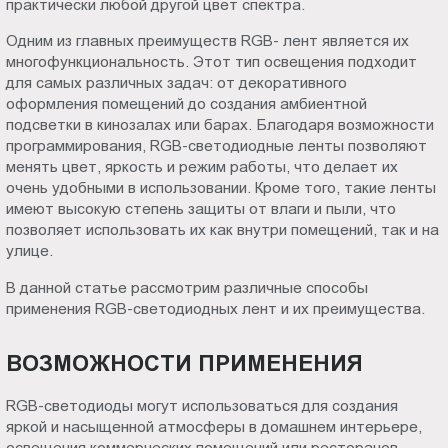
практически любой другой цвет спектра.
Пт.:
Одним из главных преимуществ RGB- лент является их
9.00-
многофункциональность. Этот тип освещения подходит
18.00
для самых различных задач: от декоративного
Сб.,
оформления помещений до создания амбиентной
Вс.:
подсветки в кинозалах или барах. Благодаря возможности
выходной
программирования, RGB-светодиодные ленты позволяют
менять цвет, яркость и режим работы, что делает их
очень удобными в использовании. Кроме того, такие ленты
имеют высокую степень защиты от влаги и пыли, что
позволяет использовать их как внутри помещений, так и на
улице.
В данной статье рассмотрим различные способы
применения RGB-светодиодных лент и их преимущества.
ВОЗМОЖНОСТИ ПРИМЕНЕНИЯ
RGB-светодиоды могут использоваться для создания
яркой и насыщенной атмосферы в домашнем интерьере,
освещения коммерческих помещений или ресторанов.