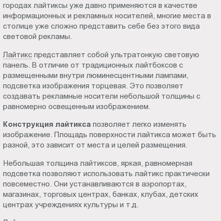
городах лайтиксы уже давно применяются в качестве
Пт.:
информационных и рекламных носителей, многие места в
9.00-
столице уже сложно представить себе без этого вида
18.00
световой рекламы.
Сб.,
Лайтикс
представляет собой ультратонкую световую
Вс.:
панель. В отличие от традиционных лайтбоксов с
выходной
размещенными внутри люминесцентными лампами,
подсветка изображения торцевая. Это позволяет
создавать рекламные носители небольшой толщины с
равномерно освещенным изображением.
Конструкция лайтикса
позволяет легко изменять
изображение. Площадь поверхности лайтикса может быть
разной, это зависит от места и целей размещения.
Небольшая толщина лайтиксов, яркая, равномерная
подсветка позволяют использовать лайтикс практически
повсеместно. Они устанавливаются в аэропортах,
магазинах, торговых центрах, банках, клубах, детских
центрах учреждениях культуры и т.д.