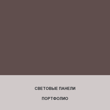
Я ознакомлен(-на) и согласен(-на) с
политикой
конфиденциальности
и даю своё
согласие
на обработку
персональных данных.
СВЕТОВЫЕ ПАНЕЛИ
ПОРТФОЛИО