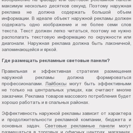
Пт.:
максимум несколько десятков секунд. Поэтому наружная
реклама не должна содержать большой объем
9.00-
информации. В идеале объект наружной рекламы должен
18.00
содержать одно изображение и не более семи слов
Сб.,
текста. Текст должен легко читаться, поэтому не нужно
Вс.:
располагать текстовую информацию по окружности или
выходной
диагонали. Наружная реклама должна быть лаконичной,
запоминающейся и яркой.
Где размещать рекламные световые панели?
Правильная и эффективная стратегия размещения
наружной рекламы должна формироваться
профессионалами.
Лайбоксы
могут быть эффективными
не только на центральных улицах, как считают многие
заказчики. Реклама товаров массового потребления будет
хорошо работать и в спальных районах.
Эффективность наружной рекламы зависит от характера
и продолжительности рекламной компании, бюджета и
основных задач.
Световые рекламные панели
могут
размещаться в торговых и офисных центрах, магазинах,