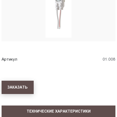
Пт.:
9.00-
18.00
Сб.,
Вс.:
выходной
Артикул
01.008
ЗАКАЗАТЬ
ТЕХНИЧЕСКИЕ ХАРАКТЕРИСТИКИ