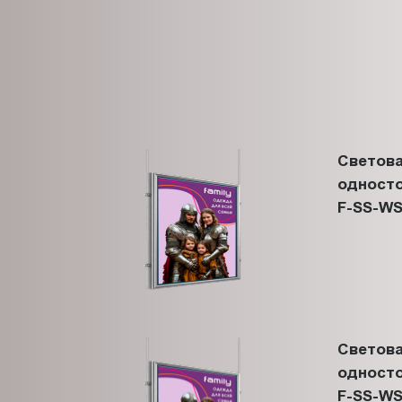
Светова
односто
F-SS-WS
Светова
односто
F-SS-WS