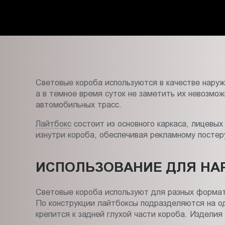
Пт.:
9.00-
18.00
Сб.,
Вс.:
выходной
Световые короба используются в качестве наруж
а в темное время суток не заметить их невозмож
автомобильных трасс.
Лайтбокс
состоит из основного каркаса, лицевы
изнутри короба, обеспечивая рекламному постеру
ИСПОЛЬЗОВАНИЕ ДЛЯ НА
Световые короба используют для разных формат
По конструкции лайтбоксы подразделяются на о
крепится к задней глухой части короба. Издели