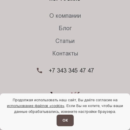
Пт.:
9.00-
О компании
18.00
Сб.,
Блог
Вс.:
Статьи
выходной
Контакты
+7 343 345 47 47
Продолжая использовать наш сайт, Вы даёте согласие на
использование файлов «cookie»
. Если Вы не хотите, чтобы ваши
© 2026. Begriff
данные обрабатывались, измените настройки браузера.
Политика конфиденциальности
Прочти
меня
ОК