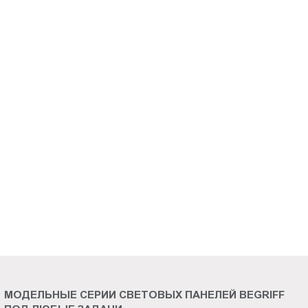
Пт.:
9.00-
18.00
Сб.,
Вс.:
выходной
МОДЕЛЬНЫЕ СЕРИИ СВЕТОВЫХ ПАНЕЛЕЙ BEGRIFF