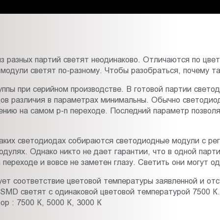
из разных партий светят неодинаково. Отличаются по цве
 модули светят по-разному. Чтобы разобраться, почему та
руппы при серийном производстве. В готовой партии свето
дов различия в параметрах минимальны. Обычно светодиод
ению на самом p-n переходе. Последний параметр позвол
аких светодиодах собираются светодиодные модули с ре
улях. Однако никто не дает гарантии, что в одной парти
 переходе и вовсе не заметен глазу. Светить они могут од
ует соответствие цветовой температуры заявленной и отсу
SMD светят с одинаковой цветовой температурой 7500 К.
р : 7500 К, 5000 К, 3000 К