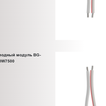
иодный модуль BG-
0W7500