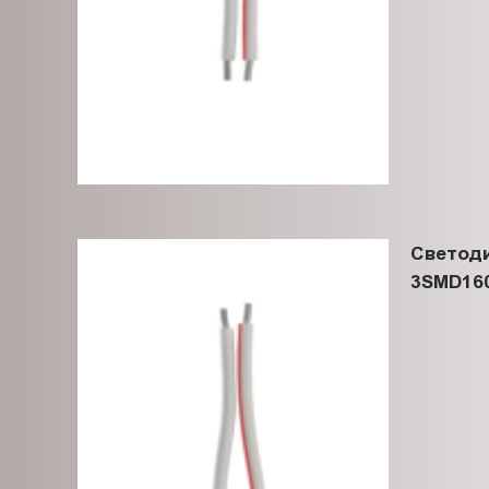
Cветод
3SMD16