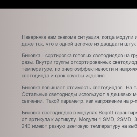
Пт.:
9.00-
18.00
Сб.,
Вс.:
Наверняка вам знакома ситуация, когда модули 
выходной
даже так, что в одной цепочке из двадцати штук
Биновка - сортировка готовых светодиодов на г
разы. Внутри группы отсортированных светодио
температуре, по энергоэффективности и напряж
светодиода и срок службы изделия.
Биновка повышает стоимость светодиодов. На т
Остальные светодиоды используют в дешевых мод
свечении. Такой параметр, как напряжение на p-n
Биновка светодиодов в модулях Begriff гарантир
от артикула к артикулу. Модули 1 SMD, 2SMD, 3
24В имеют разную цветовую температуру на выбо