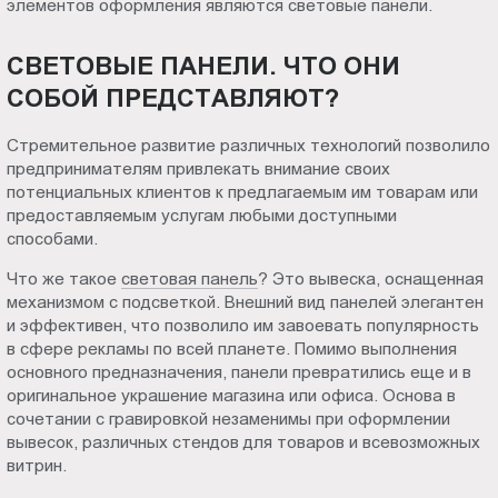
элементов оформления являются световые панели.
в
Пт.:
9.00-
Костроме
СВЕТОВЫЕ ПАНЕЛИ. ЧТО ОНИ
18.00
СОБОЙ ПРЕДСТАВЛЯЮТ?
Сб.,
Вс.:
Стремительное развитие различных технологий позволило
выходной
предпринимателям привлекать внимание своих
потенциальных клиентов к предлагаемым им товарам или
предоставляемым услугам любыми доступными
способами.
Что же такое
световая панель
? Это вывеска, оснащенная
механизмом с подсветкой. Внешний вид панелей элегантен
и эффективен, что позволило им завоевать популярность
в сфере рекламы по всей планете. Помимо выполнения
основного предназначения, панели превратились еще и в
оригинальное украшение магазина или офиса. Основа в
сочетании с гравировкой незаменимы при оформлении
вывесок, различных стендов для товаров и всевозможных
витрин.