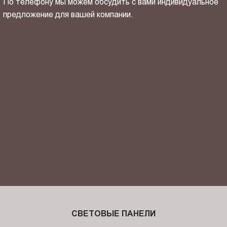
По телефону мы можем обсудить с вами индивидуальное
предложение для вашей компании.
ОТПРАВИТЬ СВОЙ КОНТАКТ
Я ознакомлен(-на) и согласен(-на) с
политикой
конфиденциальности
и даю своё
согласие
на обработку
персональных данных.
СВЕТОВЫЕ ПАНЕЛИ