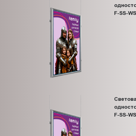
односто
F-SS-WS
Светова
односто
F-SS-WS