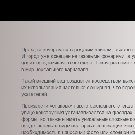
Костроме
Пт.:
9.00-
18.00
Сб.,
Вс.:
выходной
Проходя вечером по городским улицам, особое 
И город уже освещен не газовыми фонарями, а у
царит праздничная атмосфера. Такая реклама го
в мир нереального карнавала.
Такой внешний вид создается посредством высо
их использования настолько обширная, что пере
указателей.
Произвести установку такого рекламного стенда 
улице конструкция устанавливается на фасадах,
формы, но также и иметь уникальные сложные ко
представлены в виде векторных аппликаций или 
необходимость в нанесении фото или сложной ка