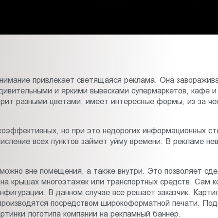
внимание привлекает светящаяся реклама. Она заворажива
дивительными и яркими вывесками супермаркетов, кафе и р
рит разными цветами, имеет интересные формы, из-за чег
коэффективных, но при это недорогих информационных ст
числение всех пунктов займет уйму времени. В рекламе не
можно вне помещения, а также внутри. Это позволяет сде
 на крышах многоэтажек или транспортных средств. Сам 
нфигурации. В данном случае все решает заказчик. Картин
производятся посредством широкоформатной печати. Подо
ртинки логотипа компании на рекламный баннер.