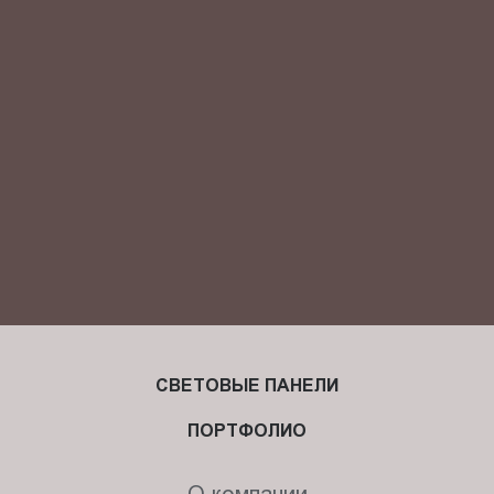
Я ознакомлен(-на) и согласен(-на) с
политикой
конфиденциальности
и даю своё
согласие
на обработку
персональных данных.
СВЕТОВЫЕ ПАНЕЛИ
ПОРТФОЛИО