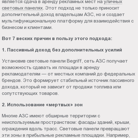
является сдача в аренду рекламных мест на
уличных
Пт.:
световых панелях
. Этот подход не только приносит
9.00-
дополнительный доход владельцам АЗС, но и создает
18.00
мультифункциональную платформу для взаимодействия с
бизнесом и клиентами.
Сб.,
Вс.:
Вот 7 веских причин в пользу этого подхода:
выходной
1. Пассивный доход без дополнительных усилий
Установив световые панели Begriff, сеть АЗС получает
возможность сдавать их площади в аренду
рекламодателям — от местных компаний до федеральных
брендов. Это формирует стабильный источник пассивного
дохода, который не зависит от продажи топлива или
сопутствующих товаров.
2. Использование «мертвых» зон
Многие АЗС имеют обширные территории с
неиспользуемым пространством: фасады зданий, крыши,
ограждения вдоль трасс. Световые панели превращают
эти зоны в прибыльные рекламные площадки. Например,