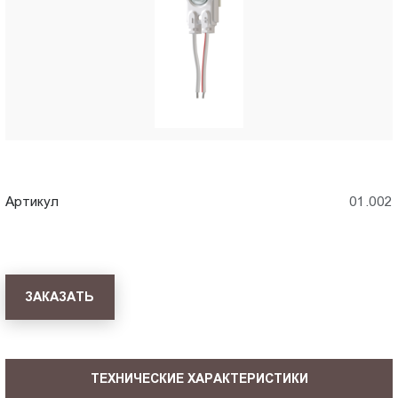
Пт.:
9.00-
18.00
Сб.,
Вс.:
выходной
Артикул
01.002
ЗАКАЗАТЬ
ТЕХНИЧЕСКИЕ ХАРАКТЕРИСТИКИ