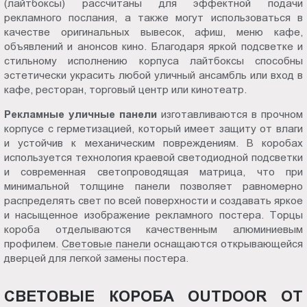
(лайтбоксы) рассчитаны для эффектной подачи
Пт.:
рекламного послания, а также могут использоваться в
9.00-
качестве оригинальных вывесок, афиш, меню кафе,
18.00
объявлений и анонсов кино. Благодаря яркой подсветке и
стильному исполнению корпуса лайтбоксы способны
Сб.,
эстетически украсить любой уличный ансамбль или вход в
Вс.:
кафе, ресторан, торговый центр или кинотеатр.
выходной
Рекламные уличные
панели
изготавливаются в прочном
корпусе с герметизацией, который имеет защиту от влаги
и устойчив к механическим повреждениям. В коробах
используется технология краевой светодиодной подсветки
и современная светопроводящая матрица, что при
минимальной толщине панели позволяет равномерно
распределять свет по всей поверхности и создавать яркое
и насыщенное изображение рекламного постера. Торцы
короба отделываются качественным алюминиевым
профилем.
Световые панели
оснащаются открывающейся
дверцей для легкой замены постера.
СВЕТОВЫЕ КОРОБА OUTDOOR ОТ