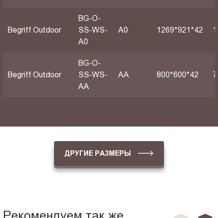
BG-O-
Begriff Outdoor
SS-WS-
А0
1269*921*42
1
A0
BG-O-
Begriff Outdoor
SS-WS-
АА
800*600*42
7
AA
ДРУГИЕ РАЗМЕРЫ
Рекомендуем так же