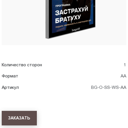
Пт.:
9.00-
18.00
Сб.,
Вс.:
выходной
Количество сторон
1
Формат
АА
Артикул
BG-O-SS-WS-AA
ЗАКАЗАТЬ