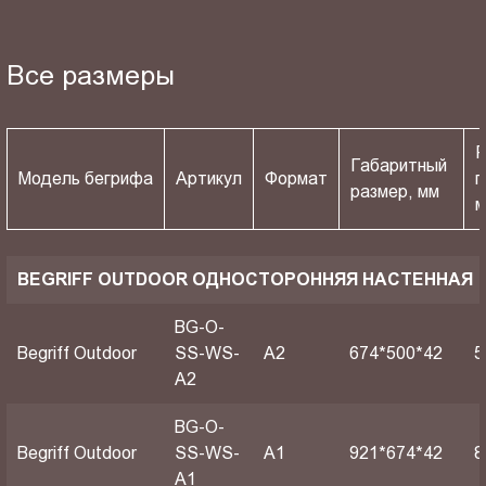
Все размеры
Р
Габаритный
Модель бегрифа
Артикул
Формат
п
размер, мм
BEGRIFF OUTDOOR ОДНОСТОРОННЯЯ НАСТЕННАЯ
BG-O-
Begriff Outdoor
SS-WS-
A2
674*500*42
5
A2
BG-O-
Begriff Outdoor
SS-WS-
A1
921*674*42
8
A1