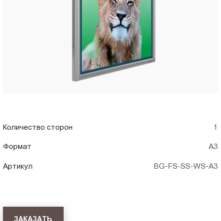
WS-
Пт.:
9.00-
A3)
18.00
Сб.,
в
Вс.:
выходной
Иркутске
Количество сторон
1
Формат
А3
Артикул
BG-FS-SS-WS-A3
ЗАКАЗАТЬ