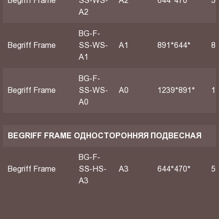
Begriff Frame
SS-WS-
A2
644*470*
5
A2
BG-F-
Begriff Frame
SS-WS-
А1
891*644*
8
A1
BG-F-
Begriff Frame
SS-WS-
А0
1239*891*
1
A0
BEGRIFF FRAME ОДНОСТОРОННЯЯ ПОДВЕСНАЯ
BG-F-
Begriff Frame
SS-HS-
A3
644*470*
5
A3