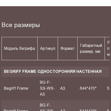
Все размеры
Р
Габаритный
Модель бегрифа
Артикул
Формат
п
размер, мм
м
BEGRIFF FRAME ОДНОСТОРОННЯЯ НАСТЕННАЯ
BG-F-
Begriff Frame
SS-WS-
A3
644*470*
5
A3
BG-F-