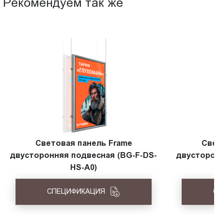
Рекомендуем так же
Световая панель Frame
Све
двусторонняя подвесная (BG-F-DS-
двусторо
HS-A0)
СПЕЦИФИКАЦИЯ