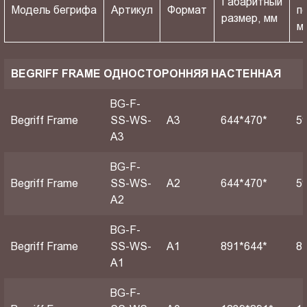
Габаритный
Модель бегрифа
Артикул
Формат
п
размер, мм
м
BEGRIFF FRAME ОДНОСТОРОННЯЯ НАСТЕННАЯ
BG-F-
Begriff Frame
SS-WS-
A3
644*470*
5
A3
BG-F-
Begriff Frame
SS-WS-
A2
644*470*
5
A2
BG-F-
Begriff Frame
SS-WS-
А1
891*644*
8
A1
BG-F-