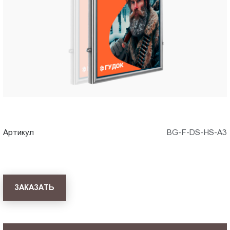
A3)
Пт.:
9.00-
в
18.00
Сб.,
Иркутске
Вс.:
выходной
Артикул
BG-F-DS-HS-A3
ЗАКАЗАТЬ