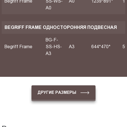
Begriff Frame
SS-WS-
А0
1239*891*
1
A0
BEGRIFF FRAME ОДНОСТОРОННЯЯ ПОДВЕСНАЯ
BG-F-
Begriff Frame
SS-HS-
A3
644*470*
5
A3
ДРУГИЕ РАЗМЕРЫ