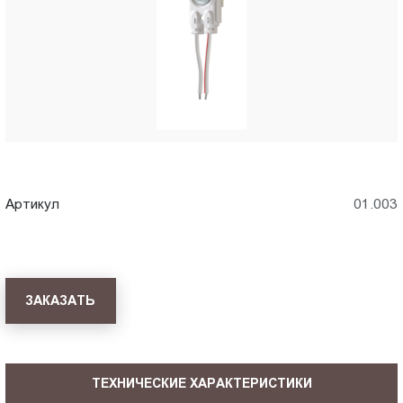
Пт.:
9.00-
18.00
Сб.,
Вс.:
выходной
Артикул
01.003
ЗАКАЗАТЬ
ТЕХНИЧЕСКИЕ ХАРАКТЕРИСТИКИ