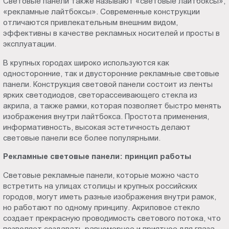
Световые панели также называют «световые лайтбоксы»,
Пт.:
«рекламные лайтбоксы». Современные конструкции
9.00-
отличаются привлекательным внешним видом,
эффективны в качестве рекламных носителей и просты в
18.00
эксплуатации.
Сб.,
Вс.:
В крупных городах широко используются как
выходной
односторонние, так и двусторонние рекламные световые
панели. Конструкция световой панели состоит из ленты
ярких светодиодов, светорассеивающего стекла из
акрила, а также рамки, которая позволяет быстро менять
изображения внутри лайтбокса. Простота применения,
информативность, высокая эстетичность делают
световые панели все более популярными.
Рекламные световые панели: принцип работы
Световые рекламные панели, которые можно часто
встретить на улицах столицы и крупных российских
городов, могут иметь разные изображения внутри рамок,
но работают по одному принципу. Акриловое стекло
создает прекрасную проводимость светового потока, что
позволяет создавать равномерное и приятное для глаза